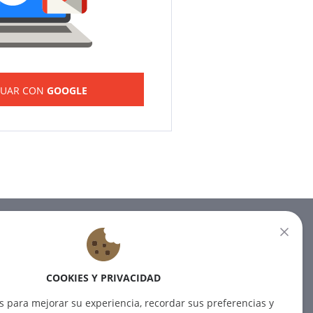
NUAR CON
GOOGLE
BOLETÍN
Suscríbase a nuestro boletín
COOKIES Y PRIVACIDAD
para recibir las últimas noticias.
s para mejorar su experiencia, recordar sus preferencias y