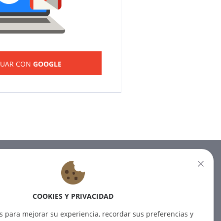
NUAR CON
GOOGLE
BOLETÍN
Suscríbase a nuestro boletín
COOKIES Y PRIVACIDAD
para recibir las últimas noticias.
s para mejorar su experiencia, recordar sus preferencias y