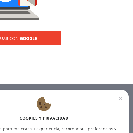
NUAR CON
GOOGLE
BOLETÍN
Suscríbase a nuestro boletín
COOKIES Y PRIVACIDAD
para recibir las últimas noticias.
s para mejorar su experiencia, recordar sus preferencias y