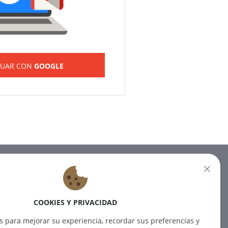
NUAR CON
GOOGLE
BOLETÍN
Suscríbase a nuestro boletín
COOKIES Y PRIVACIDAD
para recibir las últimas noticias.
s para mejorar su experiencia, recordar sus preferencias y