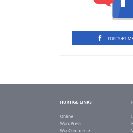
FORTSÆT M
HURTIGE LINKS
Online
WordPress
WooCommerce