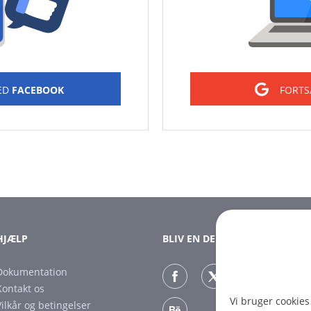
ED
FACEBOOK
FORT
HJÆLP
BLIV EN DEL AF OS
Dokumentation
Kontakt os
Vi bruger cookies
Vilkår og betingelser