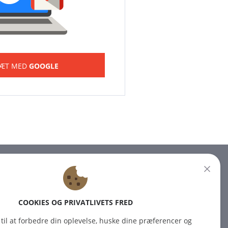
SÆT MED
GOOGLE
NYHEDSBREV
Tilmeld dig vores nyhedsbrev
COOKIES OG PRIVATLIVETS FRED
for at få de seneste nyheder.
 til at forbedre din oplevelse, huske dine præferencer og