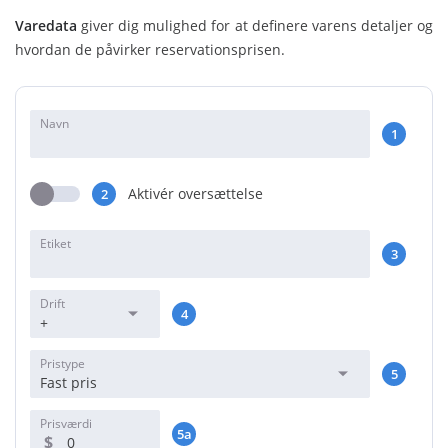
Varedata
giver dig mulighed for at definere varens detaljer og
hvordan de påvirker reservationsprisen.
Navn
1
Aktivér oversættelse
2
Etiket
3
Drift
4
+
Pristype
5
Fast pris
Prisværdi
5a
$