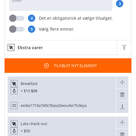
Etiket
3
Det er obligatorisk at vælge tilvalget.
4
Vælg flere emner.
5
Ekstra varer
TILFØJ ET NYT ELEMENT
Breakfast
+
$15
$25
ID
exi6a1710a7d0c5bpa2wou4sr7tzleya
Late check-out
+
$50